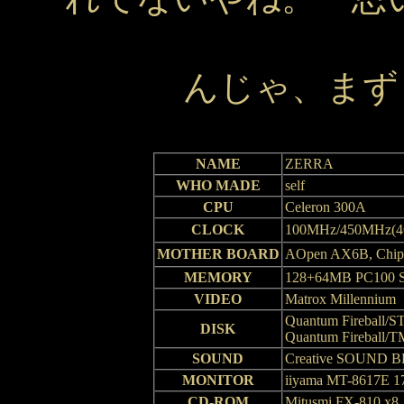
んじゃ、ま
NAME
ZERRA
WHO MADE
self
CPU
Celeron 300A
CLOCK
100MHz/450M
MOTHER BOARD
AOpen AX6B, Ch
MEMORY
128+64MB PC100
VIDEO
Matrox Millennium
Quantum Fireball/S
DISK
Quantum Fireball/
SOUND
Creative SOUND 
MONITOR
iiyama MT-8617E 1
CD-ROM
Mitusmi FX-810 x8