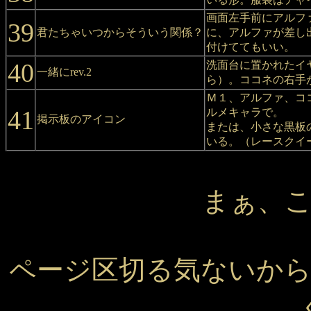
画面左手前にアルフ
39
君たちゃいつからそういう関係？
に、アルファが差し
付けててもいい。
40
洗面台に置かれたイ
一緒にrev.2
ら）。ココネの右手
Ｍ１、アルファ、ココ
41
ルメキャラで。
掲示板のアイコン
または、小さな黒板
いる。（レースクイ
まぁ、
ページ区切る気ないか