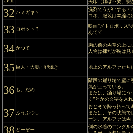
矢印（顔は不要、髪
32
洗剤でうがいするア
ハミガキ？
コネ、服装は本編に
33
映画”メトロポリス
ロボット？
あてて
34
胸の前の両掌の上に
かつて
人物は裸だが胸は見
35
巨人・大鵬・卵焼き
地上のアルファたち
階段の踊り場で壁に
36
気が上っている。
も、だめ
または、踊り場にう
く”とかの文字を入
おとそで酔っ払って
37
ふうぶつし
または、その状態で
ーン、アルファは両
38
例の水着のアングル
どーぞー
いる形。服装はチャ