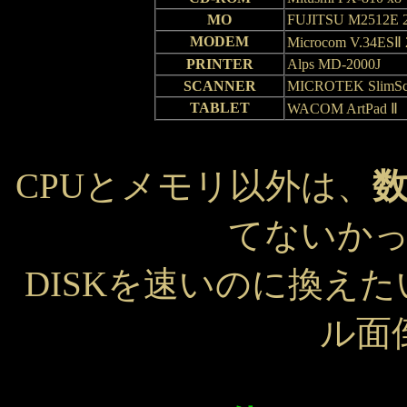
MO
FUJITSU M2512E 
MODEM
Microcom V.34ESⅡ 
PRINTER
Alps MD-2000J
SCANNER
MICROTEK SlimSc
TABLET
WACOM ArtPad Ⅱ
CPUとメモリ以外は、
てないか
DISKを速いのに換え
ル面