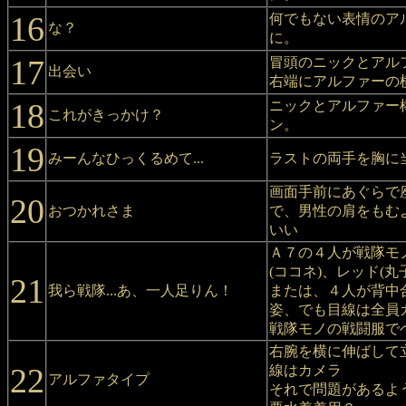
16
何でもない表情のア
な？
に。
17
冒頭のニックとアル
出会い
右端にアルファーの
18
ニックとアルファー棒
これがきっかけ？
ン。
19
みーんなひっくるめて...
ラストの両手を胸に
画面手前にあぐらで
20
おつかれさま
で、男性の肩をもむ
いい
Ａ７の４人が戦隊モノ
(ココネ)、レッド(丸
21
我ら戦隊...あ、一人足りん！
または、４人が背中
姿、でも目線は全員
戦隊モノの戦闘服で
右腕を横に伸ばして
22
線はカメラ
アルファタイプ
それで問題があるよ