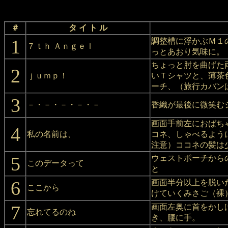
＃
タ イ ト ル
1
調整槽に浮かぶＭ１
７ｔｈ Ａｎｇｅｌ
っとあおり気味に。
ちょっと肘を曲げた
2
ｊｕｍｐ！
いＴシャツと、薄茶
ーチ、（旅行カバン
3
－・－・－・－・－
香織が最後に微笑む
画面手前左におばち
4
私の名前は、
コネ、しゃべるよう
注意）ココネの髪は
5
ウェストポーチから
このデータって
と
6
画面半分以上を脱い
ここから
けていくみさご（裸
7
画面左奥に首をかし
忘れてるのね
き、腰に手。