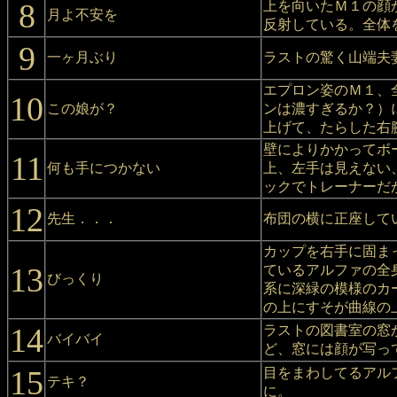
8
上を向いたＭ１の顔
月よ不安を
反射している。全体
9
一ヶ月ぶり
ラストの驚く山端夫
エプロン姿のＭ１、
10
この娘が？
ンは濃すぎるか？）
上げて、たらした右
壁によりかかってボ
11
何も手につかない
上、左手は見えない
ックでトレーナーだ
12
先生．．．
布団の横に正座して
カップを右手に固ま
13
ているアルファの全
びっくり
系に深緑の模様のカ
の上にすそが曲線の
14
ラストの図書室の窓
バイバイ
ど、窓には顔が写っ
15
目をまわしてるアル
テキ？
に。