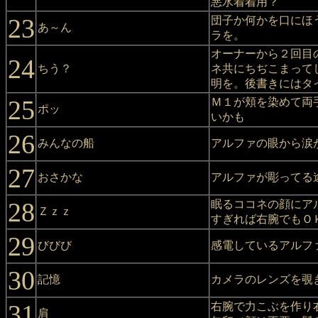
悪水着着用？
23
団子か何かを口にほ
あ～ん
ラを。
オーナーから２回目
24
ちう？
ネ共にちぢこまって
明を。後書きにはタ
25
Ｍ１が頬を染めて両
ポッ
いかも
26
みんなの船
アルファの眼から涙
27
おさかな
アルファが彫ってる
28
眠るココネの顔にア
Ｚｚｚ
すぎれば右腕でもＯ
29
びびび
感電しているアルフ
30
記憶
カメラのレンズを覗
31
右腕で力こぶを作り
肩