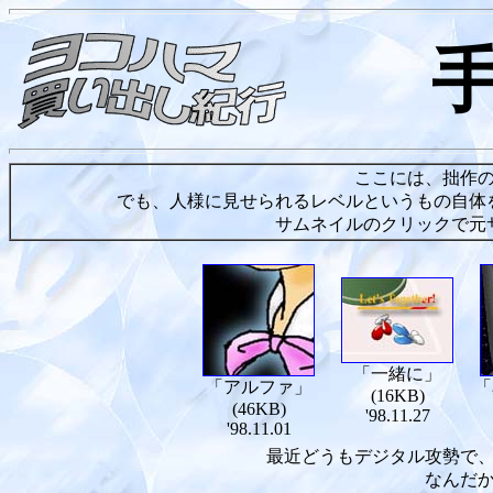
ここには、拙作
でも、人様に見せられるレベルというもの自体
サムネイルのクリックで元
「一緒に」
「アルファ」
「
(16KB)
(46KB)
'98.11.27
'98.11.01
最近どうもデジタル攻勢で
なんだ