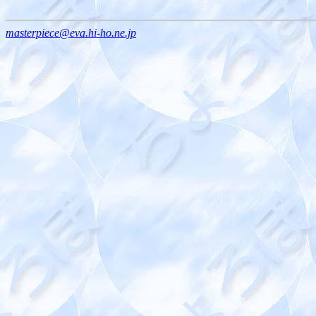
masterpiece@eva.hi-ho.ne.jp