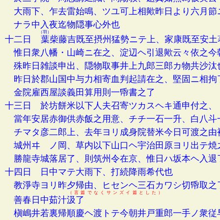
大雨下、乍去雷始鳴、ツユ可上相歟昨日より六月節
ナラ中入夜迄物隠事心外也
（羽）
十二日
葉
柴藤吉既至摂州猛勢ニテ上、家康既至安土
惟日衆八幡・山崎ニ在之、淀辺ヘ引退歟云々依之今
殊昨日雑談申出、隠物取事井上九郎三郎カ物共沙汰
昨日於郡山国中与力相寄血判起請在之、堅固ニ相拘
金院雇西屋談義田算用則一帋書之了
十三日 於坊餅米以下人夫召寄ツカスヘキ通申付之、
當年安居赤御供赤飯之用意、チチ一石一升、白八斗
チマタ彦二郎上、去年ヨリ成身院替米今日可渡之由
城州ヰゝノ岡、草内以下山口ヘ宇治田原ヨリ出テ焼
勝龍寺城落居了、則筑州令在京、惟日ハ坂本ヘ入退
十四日 日中マテ大雨下、打続降雨希代也
教淨寺ヨリ昨夕帰由、ヒセンヘ三石カワシ切帋取之
（言篇でなくサンズイ篇とした）
善春日中茹汁
汲了
槇嶋井若裏帰順慶ヘ渡トテ今朝井戸重郎一手ノ衆従