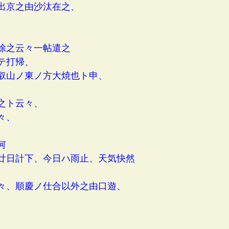
出京之由沙汰在之、
除之云々一帖遣之
テ打帰、
叡山ノ東ノ方大焼也ト申、
之ト云々、
々、
何
廿日計下、今日ハ雨止、天気快然
々、順慶ノ仕合以外之由口遊、