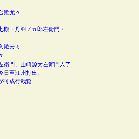
合歟尤々
七殿・丹羽ノ五郎左衛門・
入歟云々
々
左衛門、山崎源太左衛門入了、
今日至江州打出、
が可成行哉覧