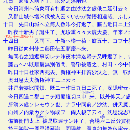
九日 過夜大雨下了、以外之洪雨也
今日河州ヘ筒衆可有打廻之由沙汰之處俄ニ延引云々
又郡山城ヘ塩米俄被入云々いかが覚悟相違哉、ふし
十日 先日山城ヘ立筒人数昨今打返了、藤吉近日ニ上
昨夜十新男子誕生了、尤珍重々々大慶大慶、年来ノ
（私見、十一の誤りか？）
十四日
又雨下、十新ヘ樽一荷・餅五十、コフ十
昨日従向州使ニ藤田伝五順慶ヘ来、
無同心之通返事切レテ昨夜木津迄帰テ又呼返了ト、
藤吉ヘハ既順慶無別儀間、誓帋被遣之、村田・今中
昨日十日社家西死去、新権神主拝賀沙汰之、無一収
奥田息太夫新権神主ニ上云々
井戸若狭比間煩、既ニ一昨日九日ニ死了、深隠密云
（ト脱か？）
今日四過ニ郡山ニテ順慶腹切ス
申来
、以外仰天ノ
肝消ス處ソレモウソ也、ナラ中同前ノ沙汰、併天魔
向州ノ内衆カクシ物取ヲ一両人殺了云々、沈思沈思
（郎脱か？）
（庄）
備前衛門太
上被
是取違サン用了、合場
座
ニ反分買
於三学院一周忌講延識、問陽教、題真如無為仮実云