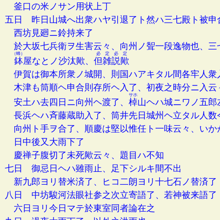
釜口の米ノサン用状上丁
五日 昨日山城へ出衆ハヤ引退了ト然ハ三七殿ト被申
西坊見廻ニ鈴持来了
於大坂七兵衛ヲ生害云々、向州ノ聟一段逸物也、三
（蜂）
必定必定
鉢
屋なとノ沙汰歟、
但雑説歟
伊賀は御本所衆ノ城開、則国ハアキタル間各牢人衆
木津も筒順ヘ申合則存所ヘ入了、初夜之時分ニ入云
サホ
安土ハ去四日ニ向州ヘ渡了、
棹
山ヘハ城ニワノ五郎
長浜ヘハ斉藤蔵助入了、筒井先日城州ヘ立タル人数
向州ト手ヲ合了、順慶は堅以惟任ト一味云々、いか
日中後又大雨下了
慶禅子腹切了未死歟云々、題目ハ不知
七日 御忌日ヘハ雖雨止、足下シルキ間不出
新九郎ヨリ替米済了、ヒコ二朗ヨリ十七石ノ替済了
八日 中坊駿河法眼社参之次立寄語了、若神被来語了
六日ヨリ今日マテ於東室同者論在之